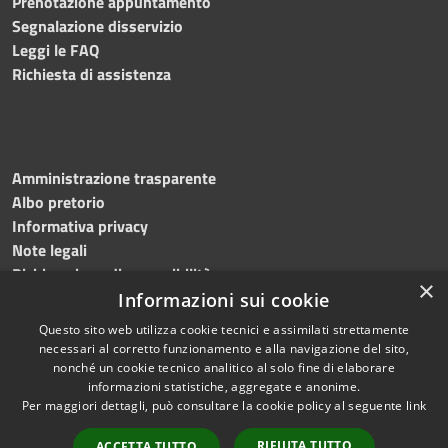
Prenotazione appuntamento
Segnalazione disservizio
Leggi le FAQ
Richiesta di assistenza
Amministrazione trasparente
Albo pretorio
Informativa privacy
Note legali
Dichiarazione di accessibilità
×
Informazioni sui cookie
Questo sito web utilizza cookie tecnici e assimilati strettamente
necessari al corretto funzionamento e alla navigazione del sito,
RSS
© 2023 • Comune di
nonché un cookie tecnico analitico al solo fine di elaborare
informazioni statistiche, aggregate e anonime.
Accessibilità
Monte Giberto • Powered
Per maggiori dettagli, può consultare la cookie policy al seguente
link
Privacy
by
Municipium
•
Accesso
Cookie
redazione
RIFIUTA TUTTO
ACCETTA TUTTO