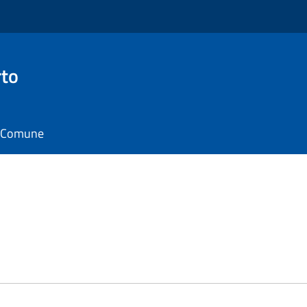
rto
il Comune