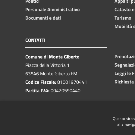
Politici
Appalti p
Personale Amministrativo
Catasto e
Documenti e dati
Turismo
Mobilità e
CONTATTI
Prenotaz
Comune di Monte Giberto
Segnalazi
Piazza della Vittoria 1
Leggi le 
63846 Monte Giberto FM
Richiesta
Codice Fiscale:
81001970441
Partita IVA:
00420590440
PEC:
info@pec.montegiberto.net
Centralino Unico:
0734 630047
Questo sito 
alla navig