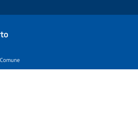
rto
il Comune