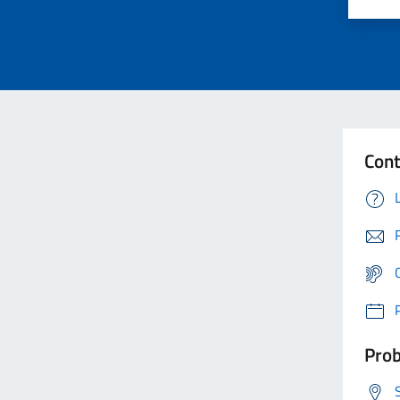
Cont
Prob