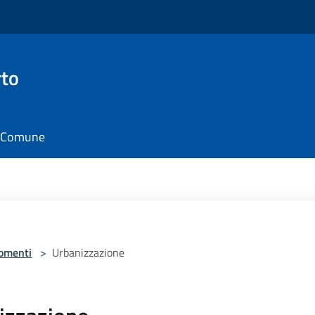
rto
il Comune
omenti
>
Urbanizzazione