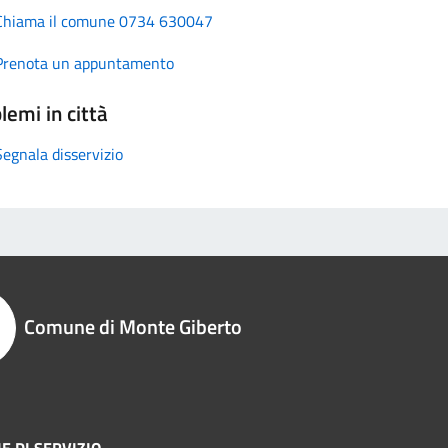
Chiama il comune 0734 630047
Prenota un appuntamento
lemi in città
Segnala disservizio
Comune di Monte Giberto
E DI SERVIZIO