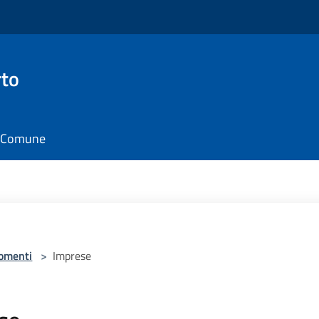
rto
il Comune
omenti
>
Imprese