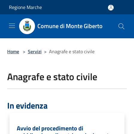
Salta al contenuto principale
Regione Marche
Comune di Monte Giberto
Home
>
Servizi
>
Anagrafe e stato civile
Anagrafe e stato civile
In evidenza
Avvio del procedimento di